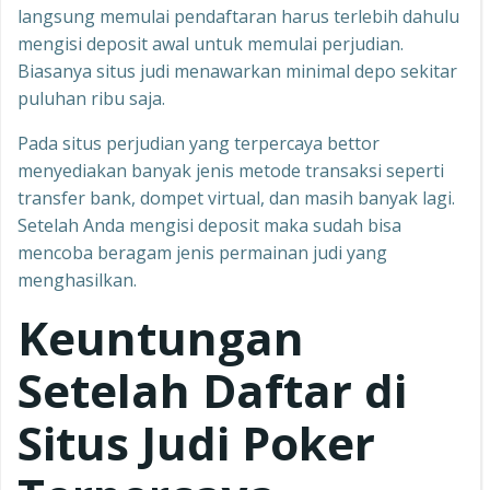
langsung memulai pendaftaran harus terlebih dahulu
mengisi deposit awal untuk memulai perjudian.
Biasanya situs judi menawarkan minimal depo sekitar
puluhan ribu saja.
Pada situs perjudian yang terpercaya bettor
menyediakan banyak jenis metode transaksi seperti
transfer bank, dompet virtual, dan masih banyak lagi.
Setelah Anda mengisi deposit maka sudah bisa
mencoba beragam jenis permainan judi yang
menghasilkan.
Keuntungan
Setelah Daftar di
Situs Judi Poker