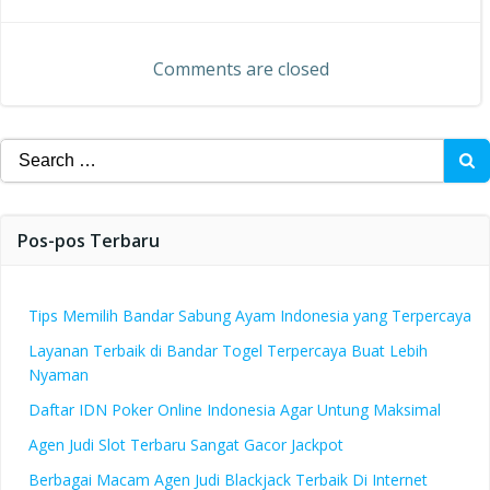
navigation
navigation
Comments are closed
Search
for:
Pos-pos Terbaru
Tips Memilih Bandar Sabung Ayam Indonesia yang Terpercaya
Layanan Terbaik di Bandar Togel Terpercaya Buat Lebih
Nyaman
Daftar IDN Poker Online Indonesia Agar Untung Maksimal
Agen Judi Slot Terbaru Sangat Gacor Jackpot
Berbagai Macam Agen Judi Blackjack Terbaik Di Internet