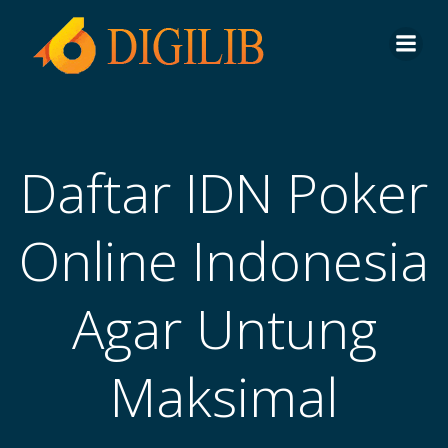
Skip
to
content
Daftar IDN Poker
Online Indonesia
Agar Untung
Maksimal