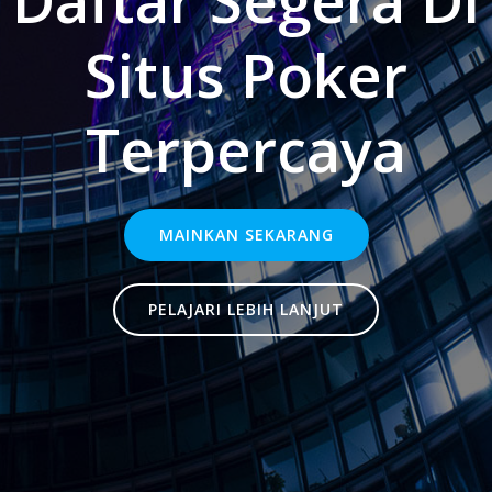
Daftar Segera Di
Situs Poker
Terpercaya
MAINKAN SEKARANG
PELAJARI LEBIH LANJUT