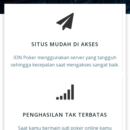
SITUS MUDAH DI AKSES
IDN Poker menggunakan server yang tangguh
sehingga kecepatan saat mengakses sangat baik.
PENGHASILAN TAK TERBATAS
Saat kamu bermain judi poker online kamu