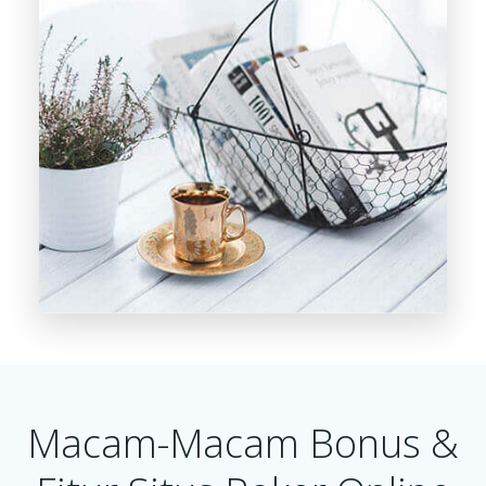
Macam-Macam Bonus &