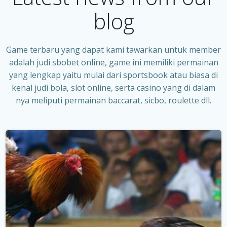
blog
Game terbaru yang dapat kami tawarkan untuk member
adalah judi sbobet online, game ini memiliki permainan
yang lengkap yaitu mulai dari sportsbook atau biasa di
kenal judi bola, slot online, serta casino yang di dalam
nya meliputi permainan baccarat, sicbo, roulette dll.