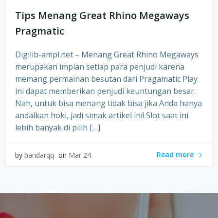
Tips Menang Great Rhino Megaways
Pragmatic
Digilib-ampl.net – Menang Great Rhino Megaways
merupakan impian setiap para penjudi karena
memang permainan besutan dari Pragamatic Play
ini dapat memberikan penjudi keuntungan besar.
Nah, untuk bisa menang tidak bisa jika Anda hanya
andalkan hoki, jadi simak artikel ini! Slot saat ini
lebih banyak di pilih […]
Read more
by
bandarqq
on
Mar 24