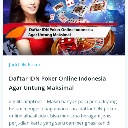
Judi IDN Poker
Daftar IDN Poker Online Indonesia
Agar Untung Maksimal
digilib-ampl.net – Masih banyak para penjudi yang
belum mengerti bagaimana cara daftar IDN poker
online alhasil tidak bisa mencoba beragam jenis
perjudian kartu yang seru dan menghasilkan di