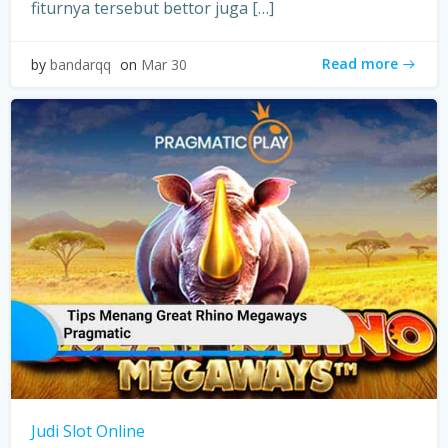
fiturnya tersebut bettor juga […]
Read more
by
bandarqq
on
Mar 30
Judi Slot Online