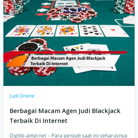
Judi Online
Berbagai Macam Agen Judi Blackjack
Terbaik Di Internet
Digilib-ampl.net – Para penjudi saat ini seharusnya