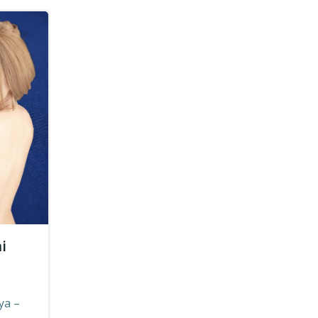
i
ya –