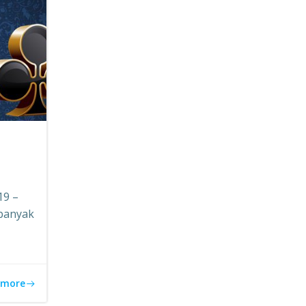
19 –
 banyak
 more