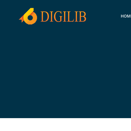
Skip
to
HOM
content