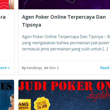
ara
Agen Poker Online Terpercaya Dan
Tipsnya
Agen Poker Online Terpercaya Dan Tipsnya – 
yang mengatakan bahwa permainan judi poker
termasuk jenis permainan yang sulit untuk […]
more
Read
by
bandarqq
on
Nov 2