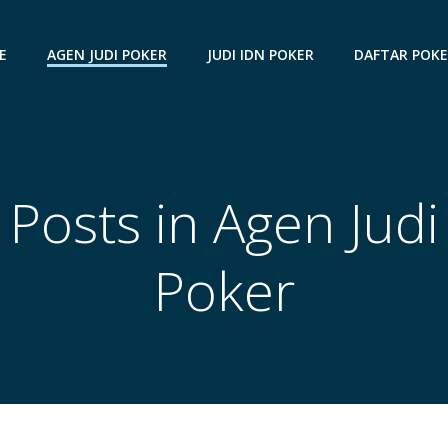
E
AGEN JUDI POKER
JUDI IDN POKER
DAFTAR POKE
Posts in Agen Judi
Poker