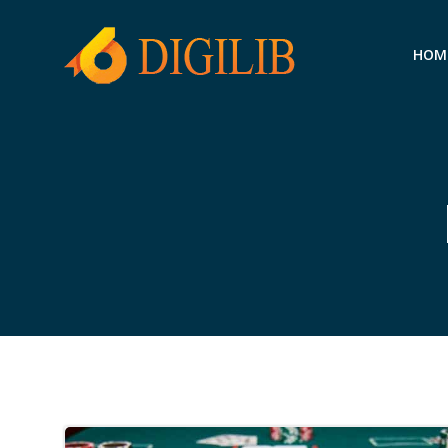
Skip
to
HOM
content