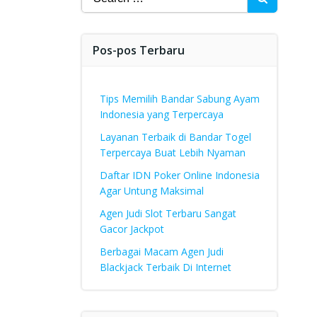
for:
Pos-pos Terbaru
Tips Memilih Bandar Sabung Ayam
Indonesia yang Terpercaya
Layanan Terbaik di Bandar Togel
Terpercaya Buat Lebih Nyaman
Daftar IDN Poker Online Indonesia
Agar Untung Maksimal
Agen Judi Slot Terbaru Sangat
Gacor Jackpot
Berbagai Macam Agen Judi
Blackjack Terbaik Di Internet