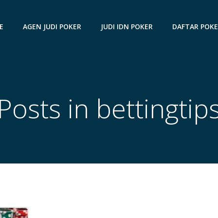
E
AGEN JUDI POKER
JUDI IDN POKER
DAFTAR POKE
Posts in bettingtip