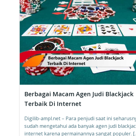
Berbagai Macam Agen Judi Blackjack
Terbaik Di Internet
Digilib-ampl.net – Para penjudi saat ini seharusn
sudah mengetahui ada banyak agen judi blackjac
internet karena permainannya sangat populer. [