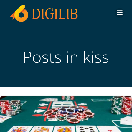
Skip
to
content
Posts in kiss