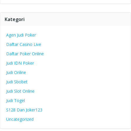
Kategori
Agen Judi Poker
Daftar Casino Live
Daftar Poker Online
Judi IDN Poker
Judi Online
Judi Sbobet
Judi Slot Online
Judi Togel
S128 Dan Joker123
Uncategorized