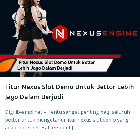
Fitur Nexus Slot Demo Untuk Bettor Lebih
Jago Dalam Berjudi
Digilib-ampl.net – Tentu sangat penting bagi seluruh
bettor untuk mengetahui fitur nexus slot demo yang
ada di internet. Hal tersebut […]