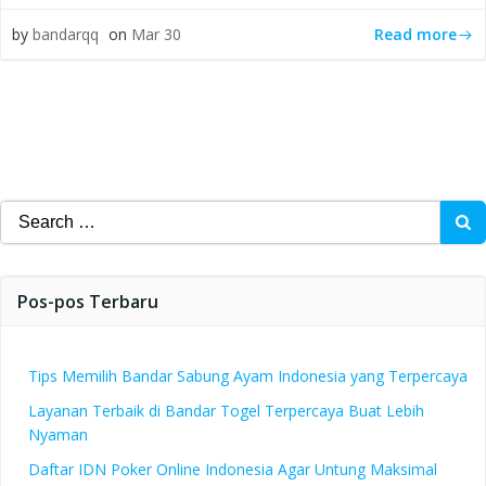
Read more
by
bandarqq
on
Mar 30
Search
for:
Pos-pos Terbaru
Tips Memilih Bandar Sabung Ayam Indonesia yang Terpercaya
Layanan Terbaik di Bandar Togel Terpercaya Buat Lebih
Nyaman
Daftar IDN Poker Online Indonesia Agar Untung Maksimal