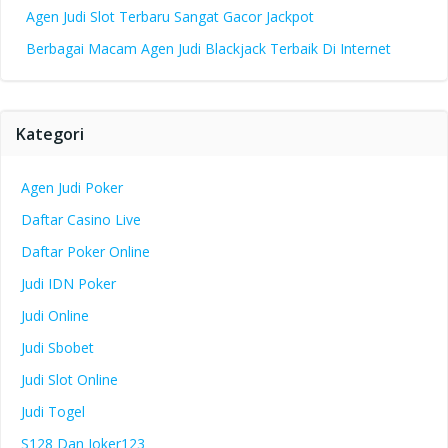
Agen Judi Slot Terbaru Sangat Gacor Jackpot
Berbagai Macam Agen Judi Blackjack Terbaik Di Internet
Kategori
Agen Judi Poker
Daftar Casino Live
Daftar Poker Online
Judi IDN Poker
Judi Online
Judi Sbobet
Judi Slot Online
Judi Togel
S128 Dan Joker123