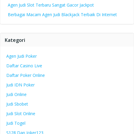
Agen Judi Slot Terbaru Sangat Gacor Jackpot
Berbagai Macam Agen Judi Blackjack Terbaik Di Internet
Kategori
Agen Judi Poker
Daftar Casino Live
Daftar Poker Online
Judi IDN Poker
Judi Online
Judi Sbobet
Judi Slot Online
Judi Togel
S128 Dan Joker123