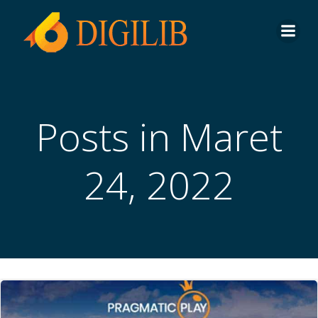
Skip
to
content
Posts in Maret
24, 2022