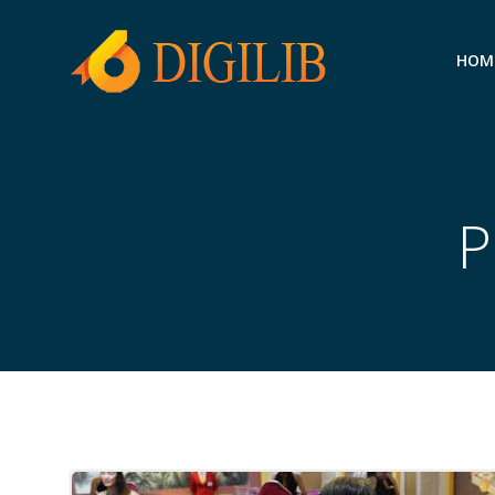
Skip
to
HOM
content
P