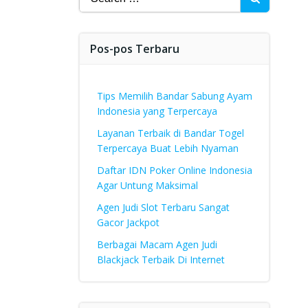
for:
Pos-pos Terbaru
Tips Memilih Bandar Sabung Ayam
Indonesia yang Terpercaya
Layanan Terbaik di Bandar Togel
Terpercaya Buat Lebih Nyaman
Daftar IDN Poker Online Indonesia
Agar Untung Maksimal
Agen Judi Slot Terbaru Sangat
Gacor Jackpot
Berbagai Macam Agen Judi
Blackjack Terbaik Di Internet