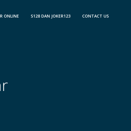
R ONLINE
S128 DAN JOKER123
CONTACT US
r