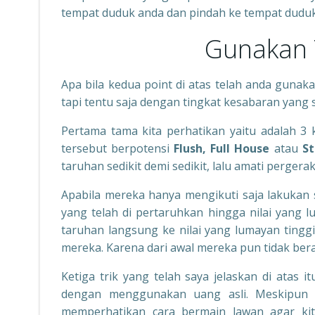
tempat duduk anda dan pindah ke tempat duduk 
Gunakan 
Apa bila kedua point di atas telah anda guna
tapi tentu saja dengan tingkat kesabaran yang 
Pertama tama kita perhatikan yaitu adalah 3 
tersebut berpotensi
Flush, Full House
atau
St
taruhan sedikit demi sedikit, lalu amati pergera
Apabila mereka hanya mengikuti saja lakukan s
yang telah di pertaruhkan hingga nilai yang l
taruhan langsung ke nilai yang lumayan tinggi
mereka. Karena dari awal mereka pun tidak bera
Ketiga trik yang telah saya jelaskan di atas 
dengan menggunakan uang asli. Meskipun t
memperhatikan cara bermain lawan agar ki