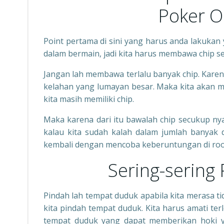
Poker O
Point pertama di sini yang harus anda lakukan 
dalam bermain, jadi kita harus membawa chip s
Jangan lah membawa terlalu banyak chip. Karen
kelahan yang lumayan besar. Maka kita akan me
kita masih memiliki chip.
Maka karena dari itu bawalah chip secukup nya 
kalau kita sudah kalah dalam jumlah banyak 
kembali dengan mencoba keberuntungan di roo
Sering-sering
Pindah lah tempat duduk apabila kita merasa 
kita pindah tempat duduk. Kita harus amati te
tempat duduk yang dapat memberikan hoki ya