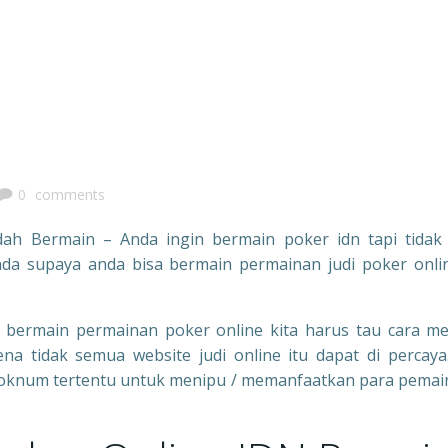
0
comments
h Bermain – Anda ingin bermain poker idn tapi tidak
a supaya anda bisa bermain permainan judi poker onlin
bermain permainan poker online kita harus tau cara me
ena tidak semua website judi online itu dapat di percaya
h oknum tertentu untuk menipu / memanfaatkan para pemain