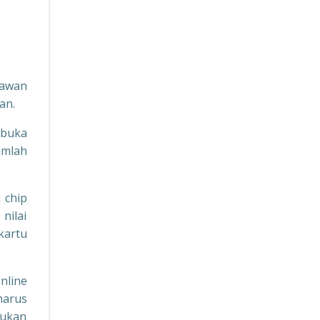
lawan
an.
rbuka
umlah
 chip
nilai
kartu
nline
harus
kukan