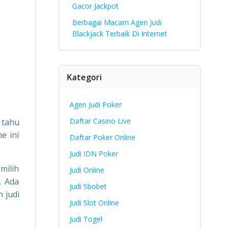
Gacor Jackpot
Berbagai Macam Agen Judi
Blackjack Terbaik Di Internet
Kategori
Agen Judi Poker
Daftar Casino Live
 tahu
e ini
Daftar Poker Online
Judi IDN Poker
milih
Judi Online
. Ada
Judi Sbobet
 judi
Judi Slot Online
Judi Togel