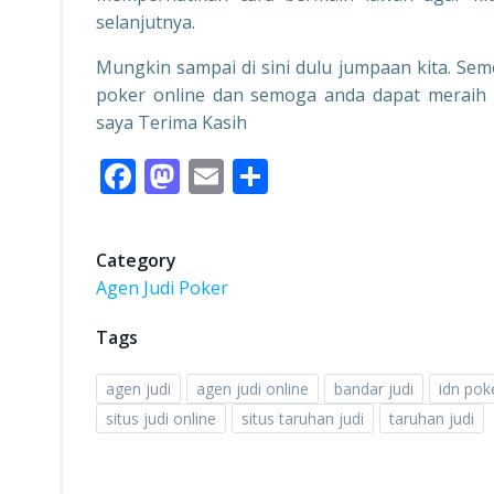
selanjutnya.
Mungkin sampai di sini dulu jumpaan kita. Se
poker online dan semoga anda dapat meraih
saya Terima Kasih
Facebook
Mastodon
Email
Share
Category
Agen Judi Poker
Tags
agen judi
agen judi online
bandar judi
idn pok
situs judi online
situs taruhan judi
taruhan judi