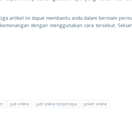
moga artikel ini dapat membantu anda dalam bermain perm
 kemenangan dengan menggunakan cara tersebut. Sekian
er
judi online
judi online terpercaya
poker online