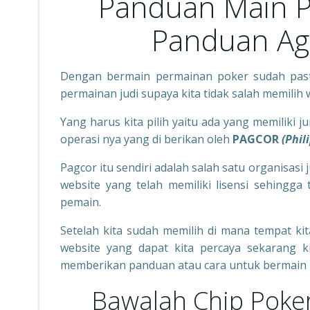
Panduan Main P
Panduan Ag
Dengan bermain permainan poker sudah pasti
permainan judi supaya kita tidak salah memilih 
Yang harus kita pilih yaitu ada yang memiliki 
operasi nya yang di berikan oleh
PAGCOR
(Phi
Pagcor itu sendiri adalah salah satu organisasi
website yang telah memiliki lisensi sehingg
pemain.
Setelah kita sudah memilih di mana tempat ki
website yang dapat kita percaya sekarang ki
memberikan panduan atau cara untuk bermain
Bawalah Chip Poke