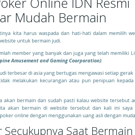
oker Online IDN Resmi
ar Mudah Bermain
nya kita harus waspada dan hati-hati dalam memilih we
website untuk bermain judi.
jumlah member yang banyak dan juga yang telah memiliki Li
lipine Amusement and Gaming Coorporation)
.
 judi terbesar di asia yang bertugas mengawasi setiap gerak 
a tidak melakukan kecurangan atau pun penipuan kepada
ta akan bermain dan sudah pasti kalau website tersebut a
ta akan bermain di website tersebut dan kali ini saya
 poker online dengan menggunakan uang asli dengan muda
r Secukupnya Saat Bermain