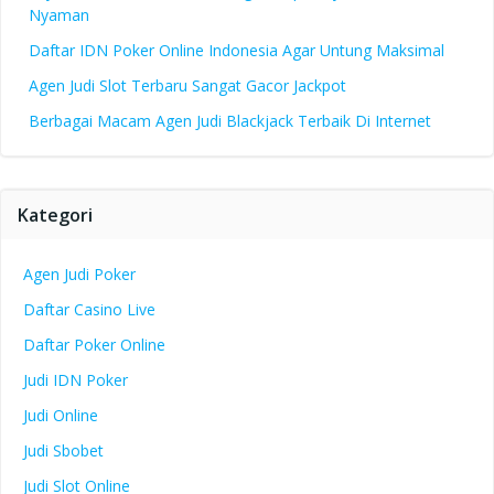
Nyaman
Daftar IDN Poker Online Indonesia Agar Untung Maksimal
Agen Judi Slot Terbaru Sangat Gacor Jackpot
Berbagai Macam Agen Judi Blackjack Terbaik Di Internet
Kategori
Agen Judi Poker
Daftar Casino Live
Daftar Poker Online
Judi IDN Poker
Judi Online
Judi Sbobet
Judi Slot Online