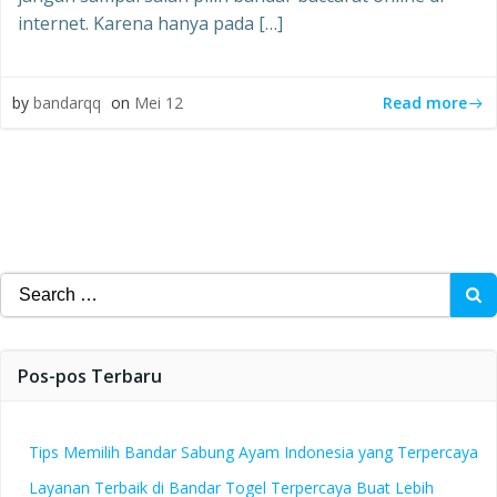
internet. Karena hanya pada […]
Read more
by
bandarqq
on
Mei 12
Search
for:
Pos-pos Terbaru
Tips Memilih Bandar Sabung Ayam Indonesia yang Terpercaya
Layanan Terbaik di Bandar Togel Terpercaya Buat Lebih