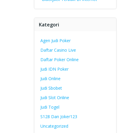
Kategori
Agen Judi Poker
Daftar Casino Live
Daftar Poker Online
Judi IDN Poker
Judi Online
Judi Sbobet
Judi Slot Online
Judi Togel
S128 Dan Joker123
Uncategorized