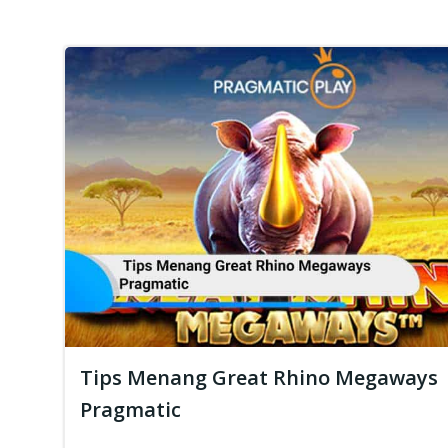
Tips Menang Great Rhino Megaways
Pragmatic