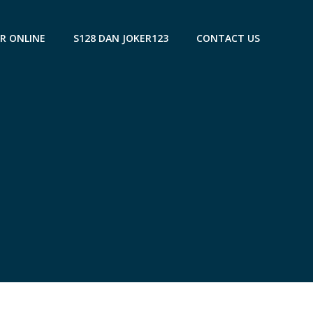
R ONLINE
S128 DAN JOKER123
CONTACT US