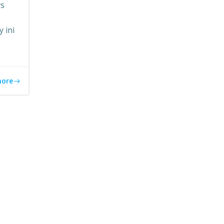
ys
 ini
more