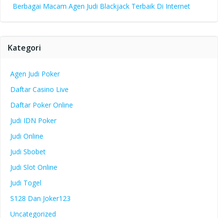
Berbagai Macam Agen Judi Blackjack Terbaik Di Internet
Kategori
Agen Judi Poker
Daftar Casino Live
Daftar Poker Online
Judi IDN Poker
Judi Online
Judi Sbobet
Judi Slot Online
Judi Togel
S128 Dan Joker123
Uncategorized