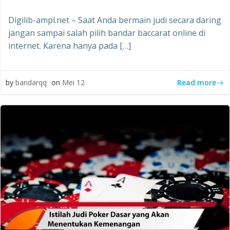
Digilib-ampl.net – Saat Anda bermain judi secara daring
jangan sampai salah pilih bandar baccarat online di
internet. Karena hanya pada […]
Read more
by
bandarqq
on
Mei 12