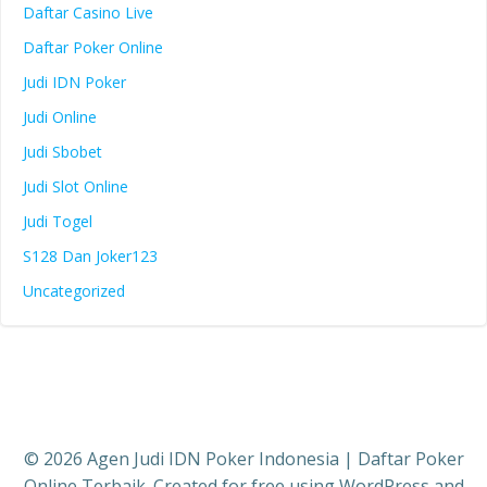
Daftar Casino Live
Daftar Poker Online
Judi IDN Poker
Judi Online
Judi Sbobet
Judi Slot Online
Judi Togel
S128 Dan Joker123
Uncategorized
© 2026 Agen Judi IDN Poker Indonesia | Daftar Poker
Online Terbaik. Created for free using WordPress and