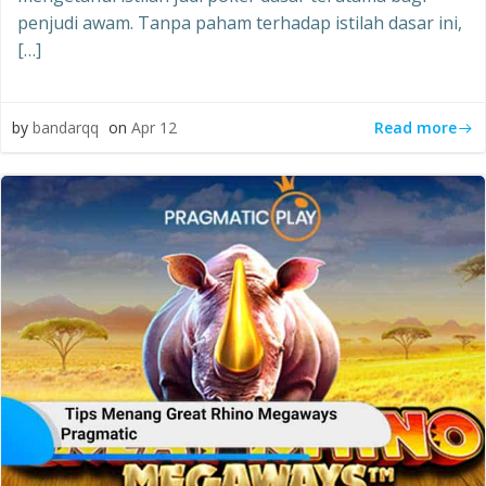
penjudi awam. Tanpa paham terhadap istilah dasar ini,
[…]
Read more
by
bandarqq
on
Apr 12