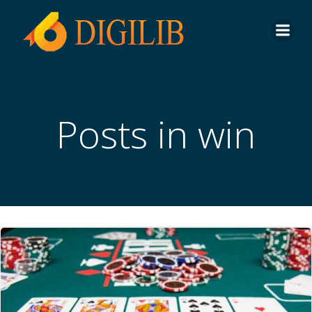
Skip
to
content
Posts in win