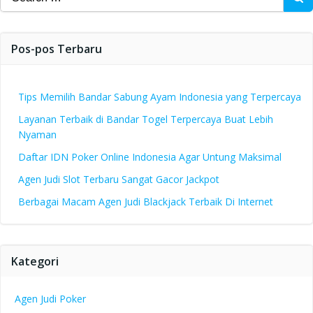
for:
Pos-pos Terbaru
Tips Memilih Bandar Sabung Ayam Indonesia yang Terpercaya
Layanan Terbaik di Bandar Togel Terpercaya Buat Lebih
Nyaman
Daftar IDN Poker Online Indonesia Agar Untung Maksimal
Agen Judi Slot Terbaru Sangat Gacor Jackpot
Berbagai Macam Agen Judi Blackjack Terbaik Di Internet
Kategori
Agen Judi Poker