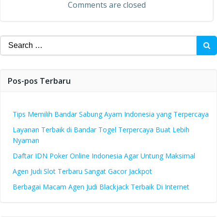
Comments are closed
Search
for:
Pos-pos Terbaru
Tips Memilih Bandar Sabung Ayam Indonesia yang Terpercaya
Layanan Terbaik di Bandar Togel Terpercaya Buat Lebih
Nyaman
Daftar IDN Poker Online Indonesia Agar Untung Maksimal
Agen Judi Slot Terbaru Sangat Gacor Jackpot
Berbagai Macam Agen Judi Blackjack Terbaik Di Internet