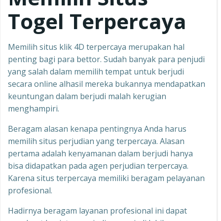
Togel Terpercaya
Memilih situs klik 4D terpercaya merupakan hal
penting bagi para bettor. Sudah banyak para penjudi
yang salah dalam memilih tempat untuk berjudi
secara online alhasil mereka bukannya mendapatkan
keuntungan dalam berjudi malah kerugian
menghampiri.
Beragam alasan kenapa pentingnya Anda harus
memilih situs perjudian yang terpercaya. Alasan
pertama adalah kenyamanan dalam berjudi hanya
bisa didapatkan pada agen perjudian terpercaya.
Karena situs terpercaya memiliki beragam pelayanan
profesional.
Hadirnya beragam layanan profesional ini dapat