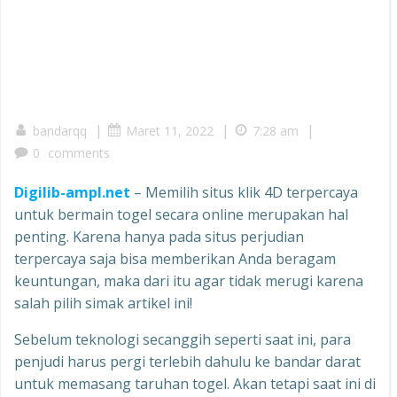
|
|
|
bandarqq
Maret 11, 2022
7:28 am
0
comments
Digilib-ampl.net
– Memilih situs klik 4D terpercaya
untuk bermain togel secara online merupakan hal
penting. Karena hanya pada situs perjudian
terpercaya saja bisa memberikan Anda beragam
keuntungan, maka dari itu agar tidak merugi karena
salah pilih simak artikel ini!
Sebelum teknologi secanggih seperti saat ini, para
penjudi harus pergi terlebih dahulu ke bandar darat
untuk memasang taruhan togel. Akan tetapi saat ini di