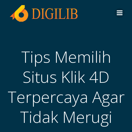
Skip
to
content
Tips Memilih
Situs Klik 4D
Terpercaya Agar
Tidak Merugi