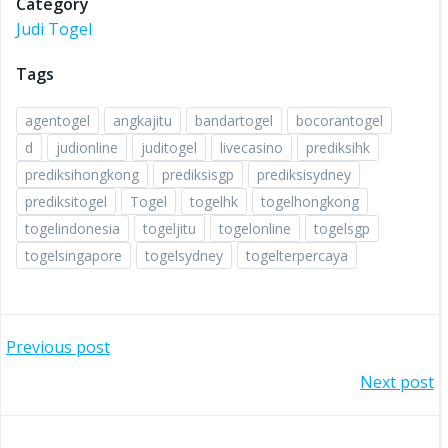
Category
Judi Togel
Tags
agentogel
angkajitu
bandartogel
bocorantogel
d
judionline
juditogel
livecasino
prediksihk
prediksihongkong
prediksisgp
prediksisydney
prediksitogel
Togel
togelhk
togelhongkong
togelindonesia
togeljitu
togelonline
togelsgp
togelsingapore
togelsydney
togelterpercaya
Post
Previous post
Post
Next post
navigation
navigation