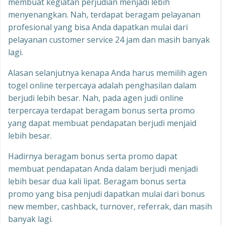
membuat kegiatan perjudian menjadi lebih
menyenangkan. Nah, terdapat beragam pelayanan
profesional yang bisa Anda dapatkan mulai dari
pelayanan customer service 24 jam dan masih banyak
lagi.
Alasan selanjutnya kenapa Anda harus memilih agen
togel online terpercaya adalah penghasilan dalam
berjudi lebih besar. Nah, pada agen judi online
terpercaya terdapat beragam bonus serta promo
yang dapat membuat pendapatan berjudi menjaid
lebih besar.
Hadirnya beragam bonus serta promo dapat
membuat pendapatan Anda dalam berjudi menjadi
lebih besar dua kali lipat. Beragam bonus serta
promo yang bisa penjudi dapatkan mulai dari bonus
new member, cashback, turnover, referrak, dan masih
banyak lagi.