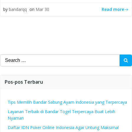
Read more
by
bandarqq
on
Mar 30
Search
for:
Pos-pos Terbaru
Tips Memilih Bandar Sabung Ayam Indonesia yang Terpercaya
Layanan Terbaik di Bandar Togel Terpercaya Buat Lebih
Nyaman
Daftar IDN Poker Online Indonesia Agar Untung Maksimal