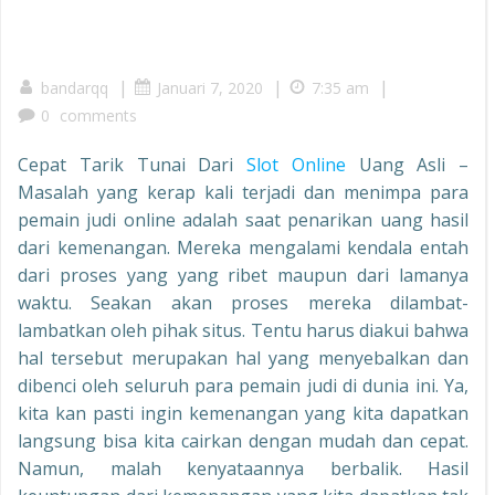
|
|
|
bandarqq
Januari 7, 2020
7:35 am
0
comments
Cepat Tarik Tunai Dari
Slot Online
Uang Asli –
Masalah yang kerap kali terjadi dan menimpa para
pemain judi online adalah saat penarikan uang hasil
dari kemenangan. Mereka mengalami kendala entah
dari proses yang yang ribet maupun dari lamanya
waktu. Seakan akan proses mereka dilambat-
lambatkan oleh pihak situs. Tentu harus diakui bahwa
hal tersebut merupakan hal yang menyebalkan dan
dibenci oleh seluruh para pemain judi di dunia ini. Ya,
kita kan pasti ingin kemenangan yang kita dapatkan
langsung bisa kita cairkan dengan mudah dan cepat.
Namun, malah kenyataannya berbalik. Hasil